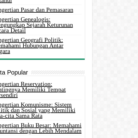
tahui
ngertian Pasar dan Pemasaran
ngertian Genealogis:
ngungkap Sejarah Keturunan
ara Detail
gertian Geografi Politik:
mahami Hubungan Antar
gara
ita Popular
gertian Reservation:
ntingnya Memiliki Tempat
sendiri
ngertian Komunisme: Sistem
itik dan Sosial yang Memiliki
ta-cita Sama Rata
ngertian Buku Besar: Memahami
untansi dengan Lebih Mendalam