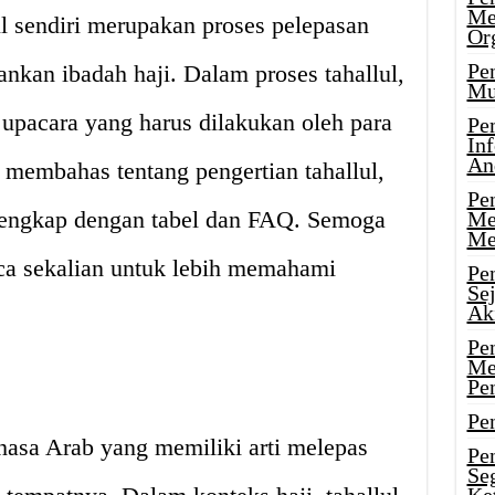
Me
ul sendiri merupakan proses pelepasan
Or
Pen
ankan ibadah haji. Dalam proses tahallul,
Mu
 upacara yang harus dilakukan oleh para
Pe
In
An
n membahas tentang pengertian tahallul,
Pen
lengkap dengan tabel dan FAQ. Semoga
Me
Me
ca sekalian untuk lebih memahami
Pe
Se
Ak
Pe
Me
Pe
Pen
ahasa Arab yang memiliki arti melepas
Pen
Se