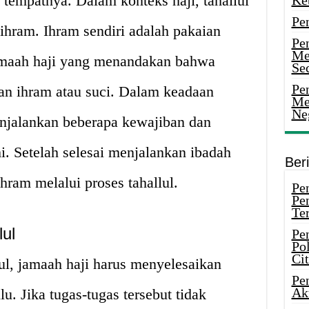
 tempatnya. Dalam konteks haji, tahallul
Ke
Pe
 ihram. Ihram sendiri adalah pakaian
Pe
Me
amaah haji yang menandakan bahwa
Sec
Pen
n ihram atau suci. Dalam keadaan
Me
Ne
enjalankan beberapa kewajiban dan
i. Setelah selesai menjalankan ibadah
Ber
hram melalui proses tahallul.
Pen
Pe
Ter
ul
Pe
Pol
Ci
ul, jamaah haji harus menyelesaikan
Pe
Ak
lu. Jika tugas-tugas tersebut tidak