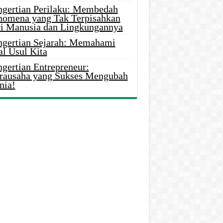
ngertian Perilaku: Membedah
nomena yang Tak Terpisahkan
ri Manusia dan Lingkungannya
ngertian Sejarah: Memahami
al Usul Kita
gertian Entrepreneur:
rausaha yang Sukses Mengubah
nia!