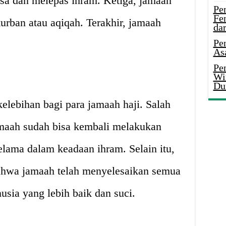
asa dan melepas ihram. Ketiga, jamaah
Pe
Fe
rban atau aqiqah. Terakhir, jamaah
da
Pe
As
Pen
Wi
Du
kelebihan bagi para jamaah haji. Salah
amaah sudah bisa kembali melakukan
elama dalam keadaan ihram. Selain itu,
ahwa jamaah telah menyelesaikan semua
usia yang lebih baik dan suci.