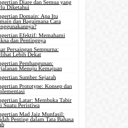
ngertian Diare dan Semua yang
rlu Diketahui
ngertian Domain: Apa Itu
main dan Bagaimana Cara
nggunakannya?
ngertian Efektif: Memahami
kna dan Pentingnya
sar Persaingan Sempurna:
lihat Lebih Dekat
ngertian Pembangunan:
rjalanan Menuju Kemajuan
ngertian Sumber Sejarah
ngertian Prototype: Konsep dan
plementasi
ngertian Latar: Membuka Tabir
i Suatu Peristiwa
ngertian Mad Jaiz Munfasil:
idah Penting dalam Tata Bahasa
ab