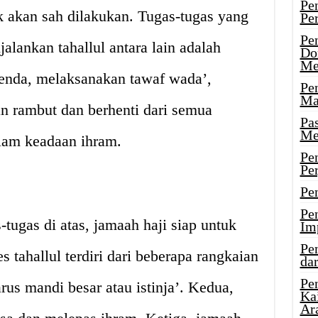
Pe
ak akan sah dilakukan. Tugas-tugas yang
Pe
Pe
alankan tahallul antara lain adalah
Do
Me
enda, melaksanakan tawaf wada’,
Pe
Ma
 rambut dan berhenti dari semua
Pa
Me
alam keadaan ihram.
Pe
Pe
Pe
Pe
tugas di atas, jamaah haji siap untuk
Im
Pe
s tahallul terdiri dari beberapa rangkaian
dar
Pe
rus mandi besar atau istinja’. Kedua,
Ka
Ar