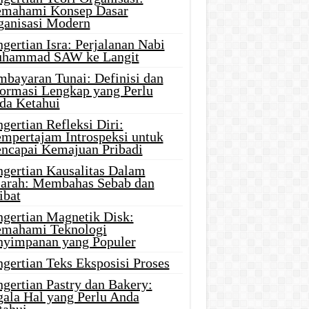
mahami Konsep Dasar
ganisasi Modern
gertian Isra: Perjalanan Nabi
hammad SAW ke Langit
mbayaran Tunai: Definisi dan
formasi Lengkap yang Perlu
da Ketahui
gertian Refleksi Diri:
mpertajam Introspeksi untuk
ncapai Kemajuan Pribadi
ngertian Kausalitas Dalam
jarah: Membahas Sebab dan
ibat
ngertian Magnetik Disk:
mahami Teknologi
nyimpanan yang Populer
gertian Teks Eksposisi Proses
gertian Pastry dan Bakery:
gala Hal yang Perlu Anda