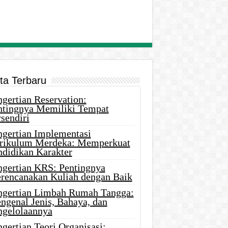
ita Terbaru
gertian Reservation:
ntingnya Memiliki Tempat
sendiri
ngertian Implementasi
rikulum Merdeka: Memperkuat
ndidikan Karakter
ngertian KRS: Pentingnya
rencanakan Kuliah dengan Baik
ngertian Limbah Rumah Tangga:
ngenal Jenis, Bahaya, dan
ngelolaannya
gertian Teori Organisasi: