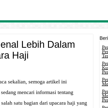
Ber
genal Lebih Dalam
Pen
Pe
ra Haji
Ter
Pe
Ku
Pe
Pe
ca sekalian, semoga artikel ini
Me
Pe
 sedang mencari informasi tentang
Me
Pe
 salah satu bagian dari upacara haji yang
Pen