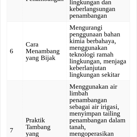
lingkungan dan
keberlangsungan
penambangan
Mengurangi
penggunaan bahan
kimia berbahaya,
Cara
menggunakan
6
Menambang
teknologi ramah
yang Bijak
lingkungan, menjaga
keberlanjutan
lingkungan sekitar
Menggunakan air
limbah
penambangan
sebagai air irigasi,
menyimpan tailing
Praktik
penambangan dalam
Tambang
tanah,
7
yang
mengoperasikan