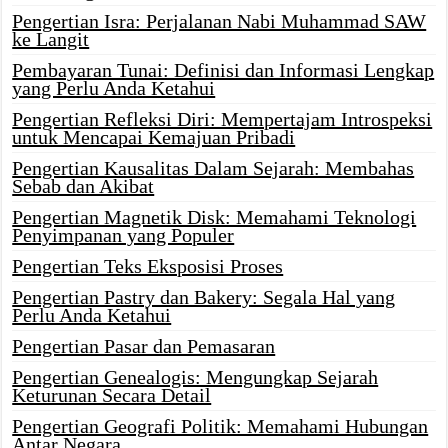
Pengertian Isra: Perjalanan Nabi Muhammad SAW
ke Langit
Pembayaran Tunai: Definisi dan Informasi Lengkap
yang Perlu Anda Ketahui
Pengertian Refleksi Diri: Mempertajam Introspeksi
untuk Mencapai Kemajuan Pribadi
Pengertian Kausalitas Dalam Sejarah: Membahas
Sebab dan Akibat
Pengertian Magnetik Disk: Memahami Teknologi
Penyimpanan yang Populer
Pengertian Teks Eksposisi Proses
Pengertian Pastry dan Bakery: Segala Hal yang
Perlu Anda Ketahui
Pengertian Pasar dan Pemasaran
Pengertian Genealogis: Mengungkap Sejarah
Keturunan Secara Detail
Pengertian Geografi Politik: Memahami Hubungan
Antar Negara