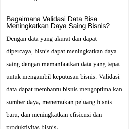
Bagaimana Validasi Data Bisa
Meningkatkan Daya Saing Bisnis?
Dengan data yang akurat dan dapat
dipercaya, bisnis dapat meningkatkan daya
saing dengan memanfaatkan data yang tepat
untuk mengambil keputusan bisnis. Validasi
data dapat membantu bisnis mengoptimalkan
sumber daya, menemukan peluang bisnis
baru, dan meningkatkan efisiensi dan
produktivitas bisnis.