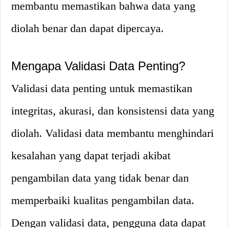
membantu memastikan bahwa data yang
diolah benar dan dapat dipercaya.
Mengapa Validasi Data Penting?
Validasi data penting untuk memastikan
integritas, akurasi, dan konsistensi data yang
diolah. Validasi data membantu menghindari
kesalahan yang dapat terjadi akibat
pengambilan data yang tidak benar dan
memperbaiki kualitas pengambilan data.
Dengan validasi data, pengguna data dapat