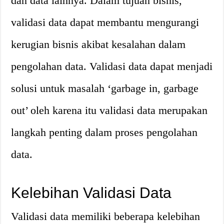
dan data lainnya. Dalam tujuan bisnis,
validasi data dapat membantu mengurangi
kerugian bisnis akibat kesalahan dalam
pengolahan data. Validasi data dapat menjadi
solusi untuk masalah ‘garbage in, garbage
out’ oleh karena itu validasi data merupakan
langkah penting dalam proses pengolahan
data.
Kelebihan Validasi Data
Validasi data memiliki beberapa kelebihan