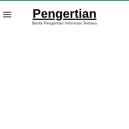
Pengertian
Berita Pengertian Informasi Terbaru