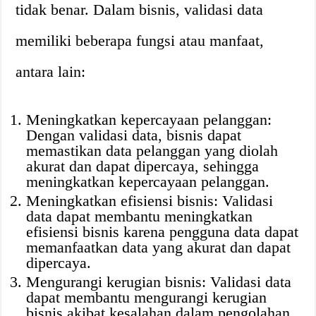
tidak benar. Dalam bisnis, validasi data
memiliki beberapa fungsi atau manfaat,
antara lain:
Meningkatkan kepercayaan pelanggan:
Dengan validasi data, bisnis dapat
memastikan data pelanggan yang diolah
akurat dan dapat dipercaya, sehingga
meningkatkan kepercayaan pelanggan.
Meningkatkan efisiensi bisnis: Validasi
data dapat membantu meningkatkan
efisiensi bisnis karena pengguna data dapat
memanfaatkan data yang akurat dan dapat
dipercaya.
Mengurangi kerugian bisnis: Validasi data
dapat membantu mengurangi kerugian
bisnis akibat kesalahan dalam pengolahan