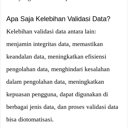
Apa Saja Kelebihan Validasi Data?
Kelebihan validasi data antara lain:
menjamin integritas data, memastikan
keandalan data, meningkatkan efisiensi
pengolahan data, menghindari kesalahan
dalam pengolahan data, meningkatkan
kepuasan pengguna, dapat digunakan di
berbagai jenis data, dan proses validasi data
bisa diotomatisasi.