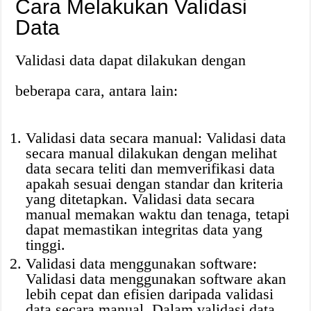
Cara Melakukan Validasi
Data
Validasi data dapat dilakukan dengan
beberapa cara, antara lain:
Validasi data secara manual: Validasi data
secara manual dilakukan dengan melihat
data secara teliti dan memverifikasi data
apakah sesuai dengan standar dan kriteria
yang ditetapkan. Validasi data secara
manual memakan waktu dan tenaga, tetapi
dapat memastikan integritas data yang
tinggi.
Validasi data menggunakan software:
Validasi data menggunakan software akan
lebih cepat dan efisien daripada validasi
data secara manual. Dalam validasi data