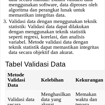
menggunakan software, data diproses oleh
algoritma dan perangkat lunak untuk
memastikan integritas data.
Validasi data dengan menggunakan teknik
statistik: Validasi data dapat dilakukan
dengan menggunakan teknik statistik
seperti regresi, korelasi, dan analisis
variabel. Metode validasi data dengan
teknik statistik dapat memastikan integritas
data secara objektif dan akurat.
Tabel Validasi Data
Metode
Validasi
Kelebihan
Kekurangan
Data
Menghasilkan
Memakan
Validasi data
data yang
waktu dan
secara
akurat,
tenaga,