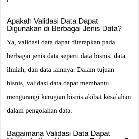
Apakah Validasi Data Dapat
Digunakan di Berbagai Jenis Data?
Ya, validasi data dapat diterapkan pada
berbagai jenis data seperti data bisnis, data
ilmiah, dan data lainnya. Dalam tujuan
bisnis, validasi data dapat membantu
mengurangi kerugian bisnis akibat kesalahan
dalam pengolahan data.
Bagaimana Validasi Data Dapat