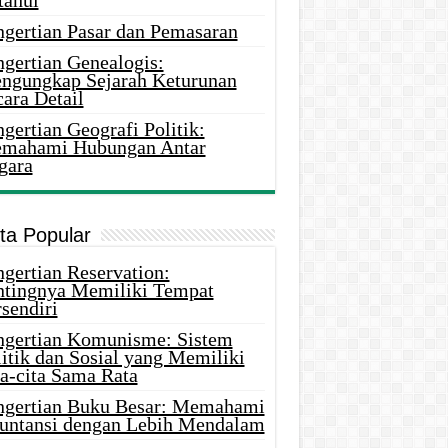
tahui
ngertian Pasar dan Pemasaran
ngertian Genealogis:
ngungkap Sejarah Keturunan
ara Detail
gertian Geografi Politik:
mahami Hubungan Antar
gara
ita Popular
gertian Reservation:
ntingnya Memiliki Tempat
sendiri
ngertian Komunisme: Sistem
itik dan Sosial yang Memiliki
ta-cita Sama Rata
ngertian Buku Besar: Memahami
untansi dengan Lebih Mendalam