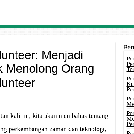
Ber
lunteer: Menjadi
Pen
Pe
k Menolong Orang
Ter
Pe
Ku
Pe
Pe
Me
Pe
an kali ini, kita akan membahas tentang
Me
Pe
ring perkembangan zaman dan teknologi,
Pen