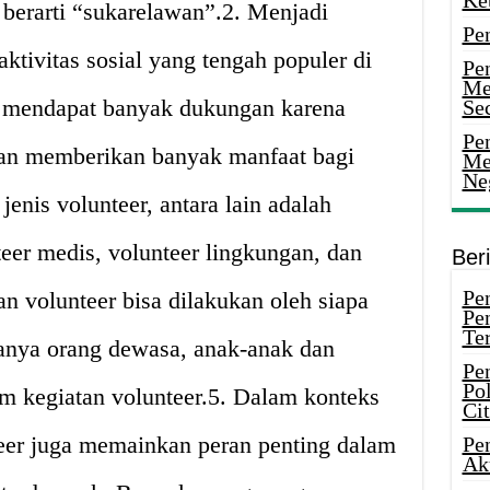
Ke
 berarti “sukarelawan”.2. Menjadi
Pe
aktivitas sosial yang tengah populer di
Pe
Me
ni mendapat banyak dukungan karena
Sec
Pen
dan memberikan banyak manfaat bagi
Me
Ne
enis volunteer, antara lain adalah
teer medis, volunteer lingkungan, dan
Ber
Pen
an volunteer bisa dilakukan oleh siapa
Pe
Ter
 hanya orang dewasa, anak-anak dan
Pe
Pol
lam kegiatan volunteer.5. Dalam konteks
Ci
er juga memainkan peran penting dalam
Pe
Ak