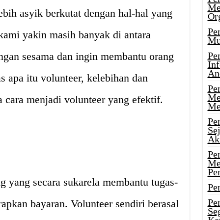
Me
bih asyik berkutat dengan hal-hal yang
Or
Pen
 kami yakin masih banyak di antara
Mu
engan sesama dan ingin membantu orang
Pe
In
An
as apa itu volunteer, kelebihan dan
Pen
Me
 cara menjadi volunteer yang efektif.
Me
Pe
Se
Ak
Pe
Me
Pe
ng yang secara sukarela membantu tugas-
Pen
Pen
apkan bayaran. Volunteer sendiri berasal
Se