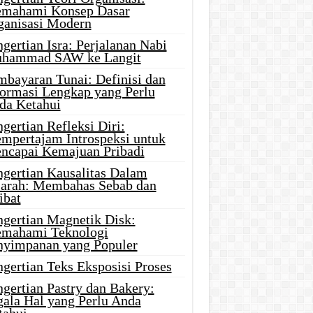
mahami Konsep Dasar
ganisasi Modern
gertian Isra: Perjalanan Nabi
hammad SAW ke Langit
mbayaran Tunai: Definisi dan
formasi Lengkap yang Perlu
da Ketahui
gertian Refleksi Diri:
mpertajam Introspeksi untuk
ncapai Kemajuan Pribadi
ngertian Kausalitas Dalam
jarah: Membahas Sebab dan
ibat
ngertian Magnetik Disk:
mahami Teknologi
nyimpanan yang Populer
gertian Teks Eksposisi Proses
gertian Pastry dan Bakery:
gala Hal yang Perlu Anda