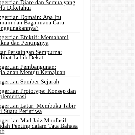
ngertian Diare dan Semua yang
rlu Diketahui
ngertian Domain: Apa Itu
main dan Bagaimana Cara
nggunakannya?
ngertian Efektif: Memahami
kna dan Pentingnya
sar Persaingan Sempurna:
lihat Lebih Dekat
ngertian Pembangunan:
rjalanan Menuju Kemajuan
ngertian Sumber Sejarah
ngertian Prototype: Konsep dan
plementasi
ngertian Latar: Membuka Tabir
i Suatu Peristiwa
ngertian Mad Jaiz Munfasil:
idah Penting dalam Tata Bahasa
ab