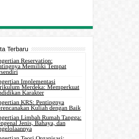
ita Terbaru
gertian Reservation:
ntingnya Memiliki Tempat
sendiri
ngertian Implementasi
rikulum Merdeka: Memperkuat
ndidikan Karakter
ngertian KRS: Pentingnya
rencanakan Kuliah dengan Baik
ngertian Limbah Rumah Tangga:
ngenal Jenis, Bahaya, dan
ngelolaannya
gertian Teori Organisasi: