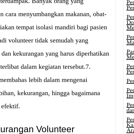
terdampak. Banyak orang yang
Pe
Pe
gan cara menyumbangkan makanan, obat-
Pe
Do
akan tempat isolasi mandiri bagi pasien
Me
Pe
i volunteer tidak semudah yang
Ma
Pa
 dan kekurangan yang harus diperhatikan
Me
rlibat dalam kegiatan tersebut.7.
Pe
Pe
n membahas lebih dalam mengenai
Pe
Pe
lebihan, kekurangan, hingga bagaimana
Im
Pe
efektif.
dar
Pe
Ka
urangan Volunteer
Ar