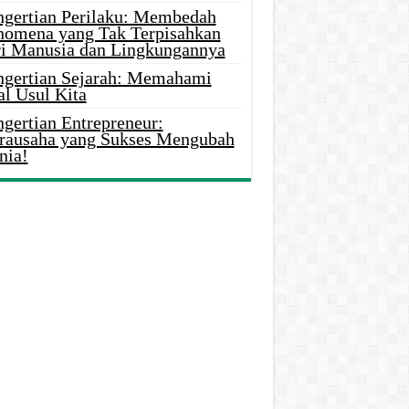
ngertian Perilaku: Membedah
nomena yang Tak Terpisahkan
ri Manusia dan Lingkungannya
ngertian Sejarah: Memahami
al Usul Kita
gertian Entrepreneur:
rausaha yang Sukses Mengubah
nia!