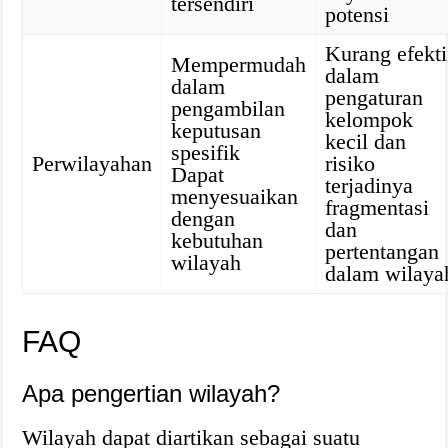
tersendiri
potensi
Kurang efekti
Mempermudah
dalam
dalam
pengaturan
pengambilan
kelompok
keputusan
kecil dan
spesifik
Perwilayahan
risiko
Dapat
terjadinya
menyesuaikan
fragmentasi
dengan
dan
kebutuhan
pertentangan
wilayah
dalam wilaya
FAQ
Apa pengertian wilayah?
Wilayah dapat diartikan sebagai suatu