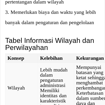
pertentangan dalam wilayah
3. Memerlukan biaya dan waktu yang lebih
banyak dalam pengaturan dan pengelolaan
Tabel Informasi Wilayah dan
Perwilayahan
Konsep
Kelebihan
Kekurangan
Mempunyai
Lebih mudah
batasan yang
dalam
ketat sehingg
pengaturan
menghambat
administrasi
Wilayah
perkembanga
Memiliki
Keterbatasan
identitas dan
dalam sumbe
karakteristik
daya dan